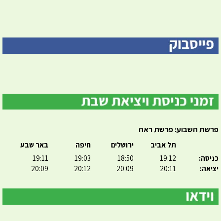
פרשת השבוע: פרשת ראה
תל אביב
ירושלים
חיפה
באר שבע
כניסה:
19:12
18:50
19:03
19:11
יציאה:
20:11
20:09
20:12
20:09