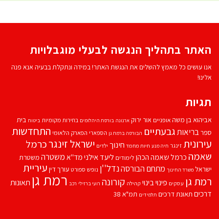
האתר בתהליך הנגשה לבעלי מוגבלויות
אנו עושים כל מאמץ להשלים את הנגשת האתר! במידה ונתקלת בבעיה אנא פנה
אלינו!
תגיות
אביהוא בן משה
בית
אור ירוק
אופניים
בחירות מקומיות
ארנונה
בורסת היהלומים
ביטוח
התחדשות
גבעתיים
בריאות
ספר
הספארי
הפארק הלאומי
הבורסה ברמת גן
עירונית
ישראל זינגר
כרמל
חינוך
זינגר
חיות מחמד
ילדים
חיה מנע
שאמה
משטרה
ליעד אילני
כרמל שאמה הכהן
מד''א
משטרת
לימודים
עיריית
נדל''ן
מתחם הבורסה
ישראל
עורך דין
נופש
ספורט
משרד החינוך
רמת גן
רמת גן
קורונה
פינוי בינוי
תאונות
עסקים
קהילה
רועי ברזילי
רכב
דרכים
תאונת דרכים
תמ"א 38
תלמידים