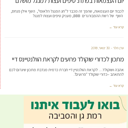
יום העצמאות בפתח: טיפים ועצות למנגל מושלם
לכבוד יום העצמאות, שהפך זה מכבר ל"חג המנגל הלאומי", השף אילן פנחס,
השף של רשת ההמבורגרים BBB, מעניק טיפים ועצות למנגל
קרא עוד ←
ערן הלר
30 ינואר, 2018
מתכון לכדורי שוקולד פרועים לקראת הוולנטיינס דיי
אהבה ושוקולד… לקראת הוולנטיין דיי חברת כרמית מנדבת מתכון שיגרום לכם
להתאהב –כדורי שוקולד "פרועים".
קרא עוד ←