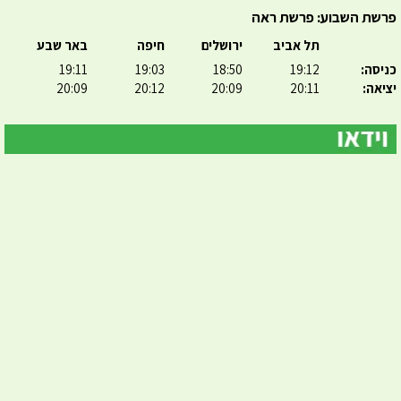
פרשת השבוע: פרשת ראה
תל אביב
ירושלים
חיפה
באר שבע
כניסה:
19:12
18:50
19:03
19:11
יציאה:
20:11
20:09
20:12
20:09