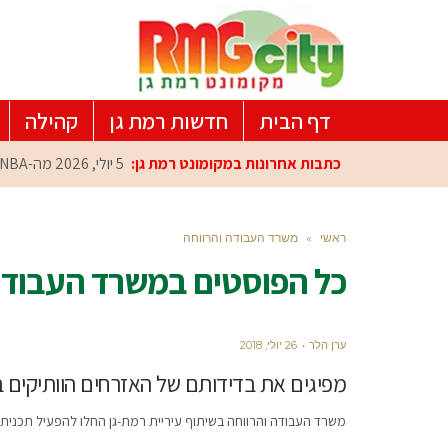
דף הבית
חדשות רמת גן
קהילה
כתבות אחרונות במקומונט רמת גן:
5 יולי, 2026
מה-NBA למרכז הפיתוח ברמת גן: עומרי כספי במפגש הוקרה מיוחד
ראשי
»
משרד העבודה והרווחה
כל הפוסטים ב
משרד העבודה
ערן הלר
26 יולי, 2018
מפיגים את בדידותם של האזרחים הוותיקים ב
משרד העבודה והרווחה בשיתוף עיריית רמת-גן החלו להפעיל תכנית חד