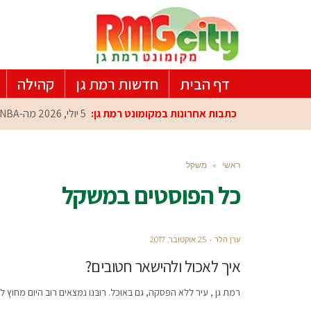
דף הבית
חדשות רמת גן
קהילה
כתבות אחרונות במקומונט רמת גן:
5 יולי, 2026
מה-NBA למרכז הפיתוח ברמת גן: עומרי כספי במפגש הוקרה מיוחד
ראשי
»
משקל
כל הפוסטים ב
משקל
ערן הלר
25 אוקטובר, 2017
איך לאכול ולהישאר חטובים?
רמת גן , עיר ללא הפסקה, גם באוכל. רובנו נמצאים רוב היום מחוץ 