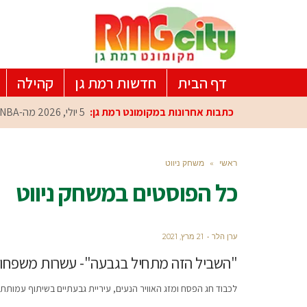
דף הבית
חדשות רמת גן
קהילה
כתבות אחרונות במקומונט רמת גן:
5 יולי, 2026
מה-NBA למרכז הפיתוח ברמת גן: עומרי כספי במפגש הוקרה מיוחד
ראשי
»
משחק ניווט
כל הפוסטים ב
משחק ניווט
ערן הלר
21 מרץ, 2021
"השביל הזה מתחיל בגבעה"- עשרות משפחות
לכבוד חג הפסח ומזג האוויר הנעים, עיריית גבעתיים בשיתוף עמותת 