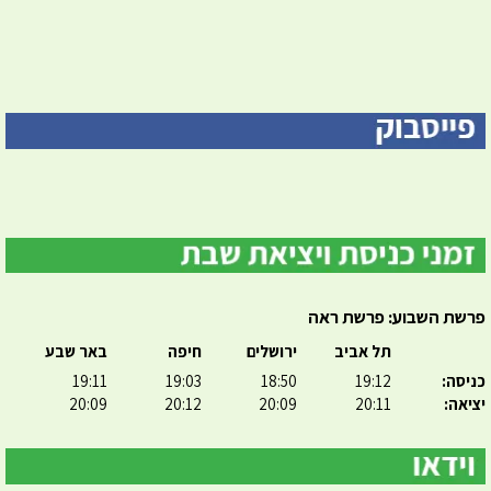
פרשת השבוע: פרשת ראה
תל אביב
ירושלים
חיפה
באר שבע
כניסה:
19:12
18:50
19:03
19:11
יציאה:
20:11
20:09
20:12
20:09