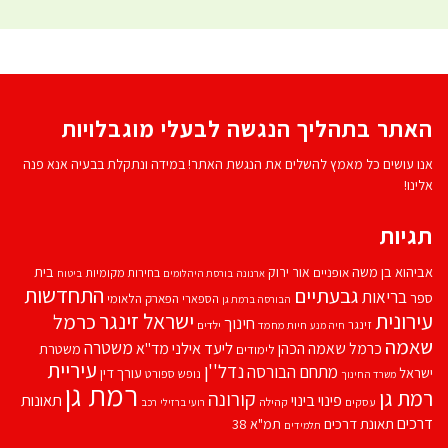
האתר בתהליך הנגשה לבעלי מוגבלויות
אנו עושים כל מאמץ להשלים את הנגשת האתר! במידה ונתקלת בבעיה אנא פנה
אלינו!
תגיות
אביהוא בן משה
בית
אור ירוק
אופניים
בחירות מקומיות
ארנונה
בורסת היהלומים
ביטוח
התחדשות
גבעתיים
בריאות
ספר
הספארי
הפארק הלאומי
הבורסה ברמת גן
עירונית
ישראל זינגר
כרמל
חינוך
זינגר
חיות מחמד
ילדים
חיה מנע
שאמה
משטרה
ליעד אילני
כרמל שאמה הכהן
מד''א
משטרת
לימודים
עיריית
נדל''ן
מתחם הבורסה
ישראל
עורך דין
נופש
ספורט
משרד החינוך
רמת גן
רמת גן
קורונה
פינוי בינוי
תאונות
עסקים
קהילה
רועי ברזילי
רכב
דרכים
תאונת דרכים
תמ"א 38
תלמידים