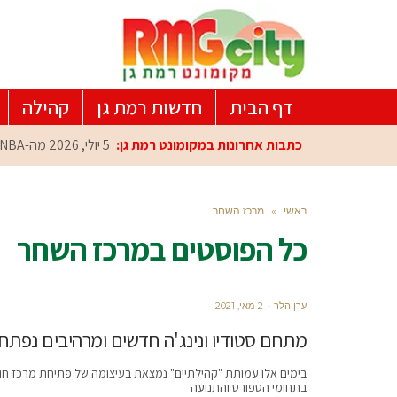
דף הבית
חדשות רמת גן
קהילה
כתבות אחרונות במקומונט רמת גן:
5 יולי, 2026
מה-NBA למרכז הפיתוח ברמת גן: עומרי כספי במפגש הוקרה מיוחד
ראשי
»
מרכז השחר
כל הפוסטים ב
מרכז השחר
ערן הלר
2 מאי, 2021
מתחם סטודיו ונינג'ה חדשים ומרהיבים נפתח
בימים אלו עמותת "קהילתיים" נמצאת בעיצומה של פתיחת מרכז חוגי
בתחומי הספורט והתנועה