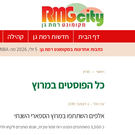
דף הבית
חדשות רמת גן
קהילה
כתבות אחרונות במקומונט רמת גן:
5 יולי, 2026
מה-NBA למרכז הפיתוח ברמת גן: עומרי כספי במפגש הוקרה מיוחד
ראשי
»
מרוץ
כל הפוסטים ב
מרוץ
ערן הלר
4 דצמבר, 2018
אלפים השתתפו במרוץ הספארי השנתי
כ-3,500 משתתפים הפגינו רוח ספורטיבית, שנסו מותניים ולקחו חלק במרוץ ספארי רמת-גן על ע"ש דוד מלמדוביץ', שהתקיים ברחבי העיר.