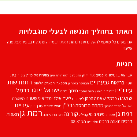
האתר בתהליך הנגשה לבעלי מוגבלויות
אנו עושים כל מאמץ להשלים את הנגשת האתר! במידה ונתקלת בבעיה אנא פנה
אלינו!
תגיות
אביהוא בן משה
בית
אור ירוק
אופניים
בחירות מקומיות
ארנונה
בורסת היהלומים
ביטוח
התחדשות
גבעתיים
בריאות
ספר
הספארי
הפארק הלאומי
הבורסה ברמת גן
עירונית
ישראל זינגר
כרמל
חינוך
זינגר
חיות מחמד
ילדים
חיה מנע
שאמה
משטרה
ליעד אילני
כרמל שאמה הכהן
מד''א
משטרת
לימודים
עיריית
נדל''ן
מתחם הבורסה
ישראל
עורך דין
נופש
ספורט
משרד החינוך
רמת גן
רמת גן
קורונה
פינוי בינוי
תאונות
עסקים
קהילה
רועי ברזילי
רכב
דרכים
תאונת דרכים
תמ"א 38
תלמידים