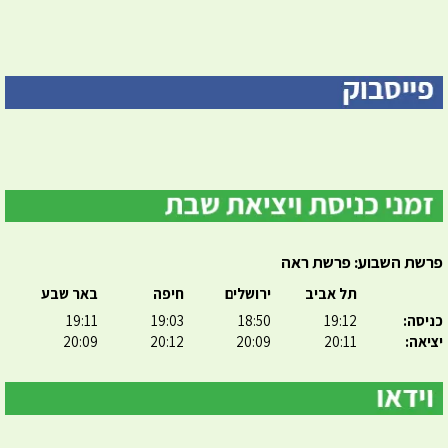
פרשת השבוע: פרשת ראה
תל אביב
ירושלים
חיפה
באר שבע
כניסה:
19:12
18:50
19:03
19:11
יציאה:
20:11
20:09
20:12
20:09