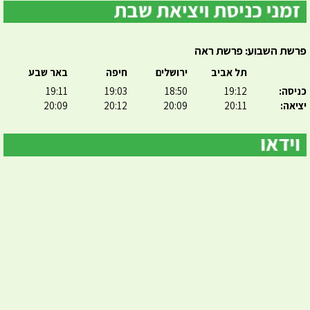
פרשת השבוע: פרשת ראה
תל אביב
ירושלים
חיפה
באר שבע
כניסה:
19:12
18:50
19:03
19:11
יציאה:
20:11
20:09
20:12
20:09