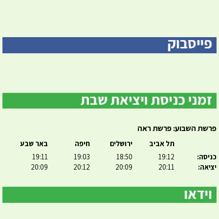
פרשת השבוע: פרשת ראה
תל אביב
ירושלים
חיפה
באר שבע
כניסה:
19:12
18:50
19:03
19:11
יציאה:
20:11
20:09
20:12
20:09