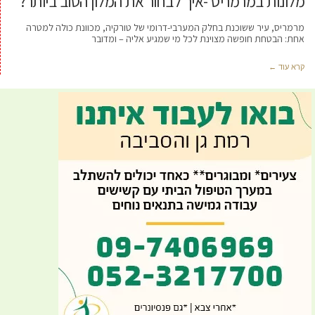
מלונות במרמריס -איך לבחור את המלון הטוב ביותר?
מרמריס, עיר ששוכנת בחלק המערבי-דרומי של טורקיה, מכוונת כולה למטרה
אחת: הבטחת חופשה מצוינת לכל מי שמגיע אליה – ומדובר
קרא עוד ←