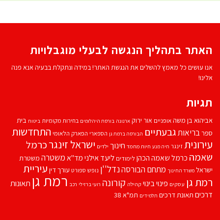
האתר בתהליך הנגשה לבעלי מוגבלויות
אנו עושים כל מאמץ להשלים את הנגשת האתר! במידה ונתקלת בבעיה אנא פנה
אלינו!
תגיות
אביהוא בן משה
בית
אור ירוק
אופניים
בחירות מקומיות
ארנונה
בורסת היהלומים
ביטוח
התחדשות
גבעתיים
בריאות
ספר
הספארי
הפארק הלאומי
הבורסה ברמת גן
עירונית
ישראל זינגר
כרמל
חינוך
זינגר
חיות מחמד
ילדים
חיה מנע
שאמה
משטרה
ליעד אילני
כרמל שאמה הכהן
מד''א
משטרת
לימודים
עיריית
נדל''ן
מתחם הבורסה
ישראל
עורך דין
נופש
ספורט
משרד החינוך
רמת גן
רמת גן
קורונה
פינוי בינוי
תאונות
עסקים
קהילה
רועי ברזילי
רכב
דרכים
תאונת דרכים
תמ"א 38
תלמידים