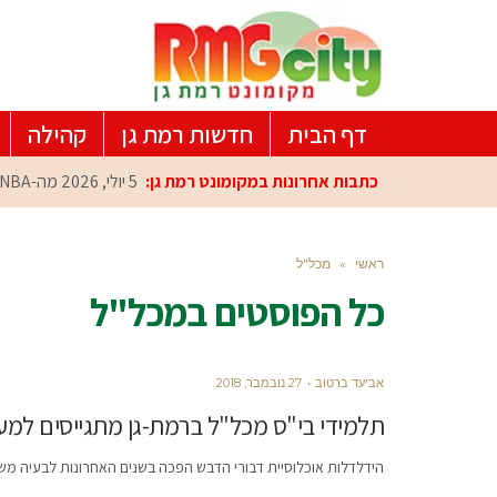
דף הבית
חדשות רמת גן
קהילה
כתבות אחרונות במקומונט רמת גן:
5 יולי, 2026
מה-NBA למרכז הפיתוח ברמת גן: עומרי כספי במפגש הוקרה מיוחד
ראשי
»
מכל"ל
כל הפוסטים ב
מכל"ל
אביעד ברטוב
27 נובמבר, 2018
תלמידי בי"ס מכל"ל ברמת-גן מתגייסים למע
הידלדלות אוכלוסיית דבורי הדבש הפכה בשנים האחרונות לבעיה משמ