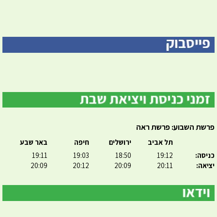
פרשת השבוע: פרשת ראה
תל אביב
ירושלים
חיפה
באר שבע
כניסה:
19:12
18:50
19:03
19:11
יציאה:
20:11
20:09
20:12
20:09