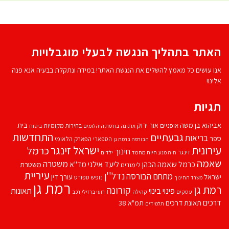
האתר בתהליך הנגשה לבעלי מוגבלויות
אנו עושים כל מאמץ להשלים את הנגשת האתר! במידה ונתקלת בבעיה אנא פנה
אלינו!
תגיות
אביהוא בן משה
בית
אור ירוק
אופניים
בחירות מקומיות
ארנונה
בורסת היהלומים
ביטוח
התחדשות
גבעתיים
בריאות
ספר
הספארי
הפארק הלאומי
הבורסה ברמת גן
עירונית
ישראל זינגר
כרמל
חינוך
זינגר
חיות מחמד
ילדים
חיה מנע
שאמה
משטרה
ליעד אילני
כרמל שאמה הכהן
מד''א
משטרת
לימודים
עיריית
נדל''ן
מתחם הבורסה
ישראל
עורך דין
נופש
ספורט
משרד החינוך
רמת גן
רמת גן
קורונה
פינוי בינוי
תאונות
עסקים
קהילה
רועי ברזילי
רכב
דרכים
תאונת דרכים
תמ"א 38
תלמידים