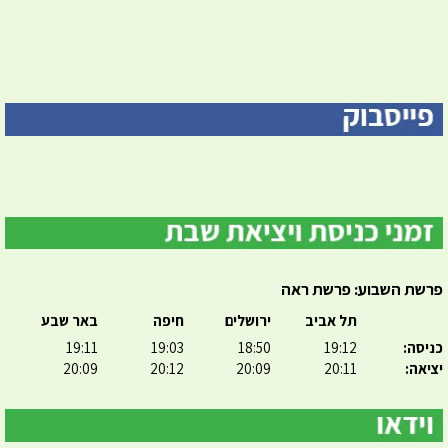
פרשת השבוע: פרשת ראה
תל אביב
ירושלים
חיפה
באר שבע
כניסה:
19:12
18:50
19:03
19:11
יציאה:
20:11
20:09
20:12
20:09