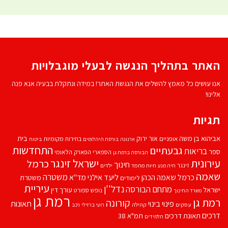
האתר בתהליך הנגשה לבעלי מוגבלויות
אנו עושים כל מאמץ להשלים את הנגשת האתר! במידה ונתקלת בבעיה אנא פנה
אלינו!
תגיות
אביהוא בן משה
בית
אור ירוק
אופניים
בחירות מקומיות
ארנונה
בורסת היהלומים
ביטוח
התחדשות
גבעתיים
בריאות
ספר
הספארי
הפארק הלאומי
הבורסה ברמת גן
עירונית
ישראל זינגר
כרמל
חינוך
זינגר
חיות מחמד
ילדים
חיה מנע
שאמה
משטרה
ליעד אילני
כרמל שאמה הכהן
מד''א
משטרת
לימודים
עיריית
נדל''ן
מתחם הבורסה
ישראל
עורך דין
נופש
ספורט
משרד החינוך
רמת גן
רמת גן
קורונה
פינוי בינוי
תאונות
עסקים
קהילה
רועי ברזילי
רכב
דרכים
תאונת דרכים
תמ"א 38
תלמידים