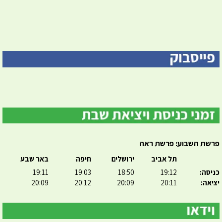
פרשת השבוע: פרשת ראה
תל אביב
ירושלים
חיפה
באר שבע
כניסה:
19:12
18:50
19:03
19:11
יציאה:
20:11
20:09
20:12
20:09