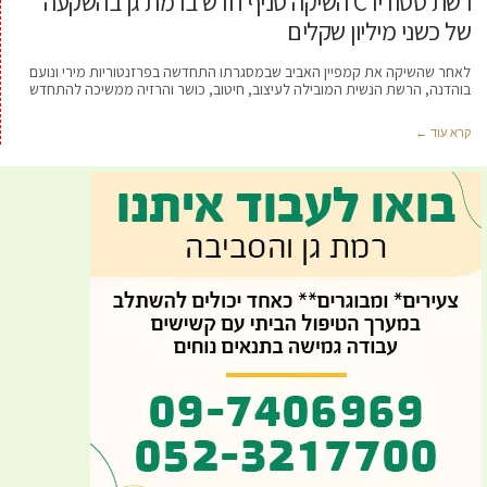
רשת סטודיו C השיקה סניף חדש ברמת גן בהשקעה
של כשני מיליון שקלים
לאחר שהשיקה את קמפיין האביב שבמסגרתו התחדשה בפרזנטוריות מירי ונועם
בוהדנה, הרשת הנשית המובילה לעיצוב, חיטוב, כושר והרזיה ממשיכה להתחדש
קרא עוד ←