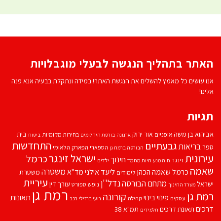
האתר בתהליך הנגשה לבעלי מוגבלויות
אנו עושים כל מאמץ להשלים את הנגשת האתר! במידה ונתקלת בבעיה אנא פנה
אלינו!
תגיות
אביהוא בן משה
בית
אור ירוק
אופניים
בחירות מקומיות
ארנונה
בורסת היהלומים
ביטוח
התחדשות
גבעתיים
בריאות
ספר
הספארי
הפארק הלאומי
הבורסה ברמת גן
עירונית
ישראל זינגר
כרמל
חינוך
זינגר
חיות מחמד
ילדים
חיה מנע
שאמה
משטרה
ליעד אילני
כרמל שאמה הכהן
מד''א
משטרת
לימודים
עיריית
נדל''ן
מתחם הבורסה
ישראל
עורך דין
נופש
ספורט
משרד החינוך
רמת גן
רמת גן
קורונה
פינוי בינוי
תאונות
עסקים
קהילה
רועי ברזילי
רכב
דרכים
תאונת דרכים
תמ"א 38
תלמידים