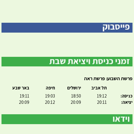
פרשת השבוע: פרשת ראה
תל אביב
ירושלים
חיפה
באר שבע
כניסה:
19:12
18:50
19:03
19:11
יציאה:
20:11
20:09
20:12
20:09