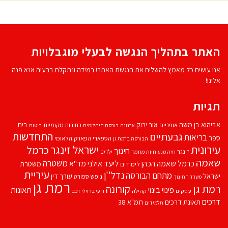
האתר בתהליך הנגשה לבעלי מוגבלויות
אנו עושים כל מאמץ להשלים את הנגשת האתר! במידה ונתקלת בבעיה אנא פנה
אלינו!
תגיות
אביהוא בן משה
בית
אור ירוק
אופניים
בחירות מקומיות
ארנונה
בורסת היהלומים
ביטוח
התחדשות
גבעתיים
בריאות
ספר
הספארי
הפארק הלאומי
הבורסה ברמת גן
עירונית
ישראל זינגר
כרמל
חינוך
זינגר
חיות מחמד
ילדים
חיה מנע
שאמה
משטרה
ליעד אילני
כרמל שאמה הכהן
מד''א
משטרת
לימודים
עיריית
נדל''ן
מתחם הבורסה
ישראל
עורך דין
נופש
ספורט
משרד החינוך
רמת גן
רמת גן
קורונה
פינוי בינוי
תאונות
עסקים
קהילה
רועי ברזילי
רכב
דרכים
תאונת דרכים
תמ"א 38
תלמידים