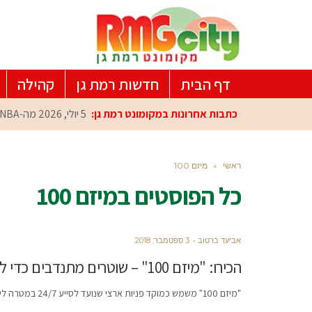
דף הבית
חדשות רמת גן
קהילה
כתבות אחרונות במקומונט רמת גן:
5 יולי, 2026
מה-NBA למרכז הפיתוח ברמת גן: עומרי כספי במפגש הוקרה מיוחד
ראשי
»
מיזם 100
כל הפוסטים ב
מיזם 100
אביעד ברטוב
3 ספטמבר, 2018
הכירו: "מיזם 100" – שוטרים מתנדבים כדי ליצור גשר בין הציבור והמשטרה למען בעלי החיים
"מיזם 100" משמש כמוקד פניות ארצי שנועד לסייע 24/7 במטרה לייעל ולהגביר את האכיפה כנגד המתעללים בחסרי הישע. המיזם הוקם