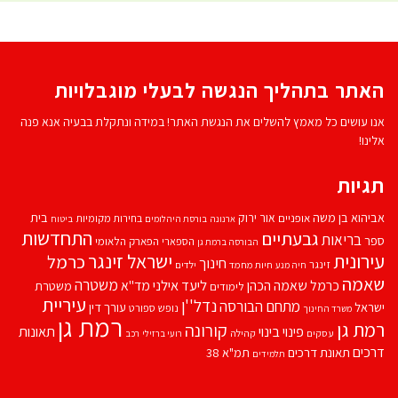
האתר בתהליך הנגשה לבעלי מוגבלויות
אנו עושים כל מאמץ להשלים את הנגשת האתר! במידה ונתקלת בבעיה אנא פנה
אלינו!
תגיות
אביהוא בן משה
בית
אור ירוק
אופניים
בחירות מקומיות
ארנונה
בורסת היהלומים
ביטוח
התחדשות
גבעתיים
בריאות
ספר
הספארי
הפארק הלאומי
הבורסה ברמת גן
עירונית
ישראל זינגר
כרמל
חינוך
זינגר
חיות מחמד
ילדים
חיה מנע
שאמה
משטרה
ליעד אילני
כרמל שאמה הכהן
מד''א
משטרת
לימודים
עיריית
נדל''ן
מתחם הבורסה
ישראל
עורך דין
נופש
ספורט
משרד החינוך
רמת גן
רמת גן
קורונה
פינוי בינוי
תאונות
עסקים
קהילה
רועי ברזילי
רכב
דרכים
תאונת דרכים
תמ"א 38
תלמידים