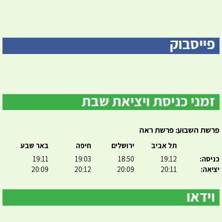
פרשת השבוע: פרשת ראה
תל אביב
ירושלים
חיפה
באר שבע
כניסה:
19:12
18:50
19:03
19:11
יציאה:
20:11
20:09
20:12
20:09