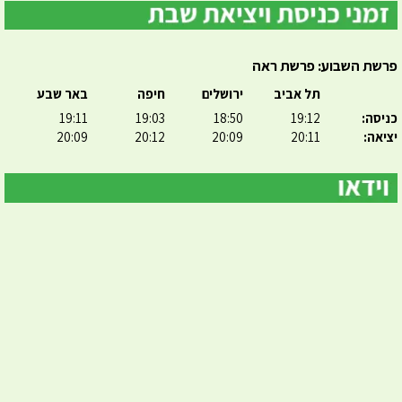
פרשת השבוע: פרשת ראה
תל אביב
ירושלים
חיפה
באר שבע
כניסה:
19:12
18:50
19:03
19:11
יציאה:
20:11
20:09
20:12
20:09