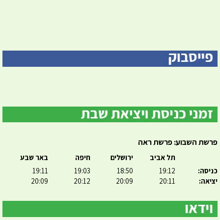
פרשת השבוע: פרשת ראה
תל אביב
ירושלים
חיפה
באר שבע
כניסה:
19:12
18:50
19:03
19:11
יציאה:
20:11
20:09
20:12
20:09