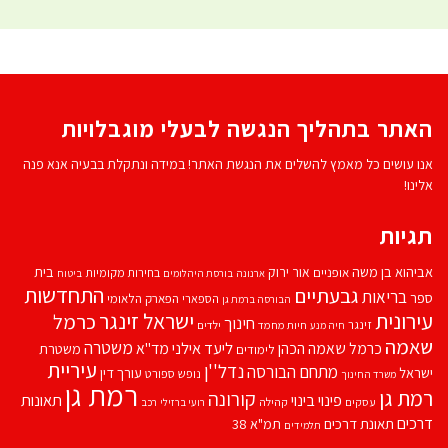
האתר בתהליך הנגשה לבעלי מוגבלויות
אנו עושים כל מאמץ להשלים את הנגשת האתר! במידה ונתקלת בבעיה אנא פנה
אלינו!
תגיות
אביהוא בן משה
בית
אור ירוק
אופניים
בחירות מקומיות
ארנונה
בורסת היהלומים
ביטוח
התחדשות
גבעתיים
בריאות
ספר
הספארי
הפארק הלאומי
הבורסה ברמת גן
עירונית
ישראל זינגר
כרמל
חינוך
זינגר
חיות מחמד
ילדים
חיה מנע
שאמה
משטרה
ליעד אילני
כרמל שאמה הכהן
מד''א
משטרת
לימודים
עיריית
נדל''ן
מתחם הבורסה
ישראל
עורך דין
נופש
ספורט
משרד החינוך
רמת גן
רמת גן
קורונה
פינוי בינוי
תאונות
עסקים
קהילה
רועי ברזילי
רכב
דרכים
תאונת דרכים
תמ"א 38
תלמידים