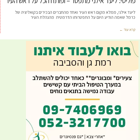
פוליטי: ליעד אילני מתפטר – ופותח הכל על ראש העיר
ליעד אילני, ממלא מקום ראש העיר ואחד מהחברים הבכירים בקואליציה של
כרמל שאמה הודיע היום על התפטרותו הדרמטית מהנהלת העיר
קרא עוד ←