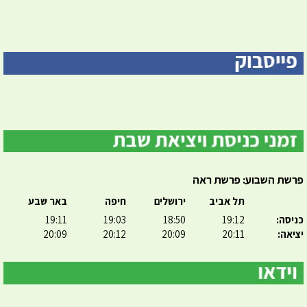
פרשת השבוע: פרשת ראה
תל אביב
ירושלים
חיפה
באר שבע
כניסה:
19:12
18:50
19:03
19:11
יציאה:
20:11
20:09
20:12
20:09