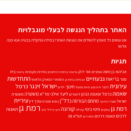
האתר בתהליך הנגשה לבעלי מוגבלויות
אנו עושים כל מאמץ להשלים את הנגשת האתר! במידה ונתקלת בבעיה אנא פנה
אלינו!
תגיות
אביהוא בן משה
בית
אור ירוק
אופניים
בחירות מקומיות
ארנונה
בורסת היהלומים
ביטוח
התחדשות
גבעתיים
בריאות
ספר
הספארי
הפארק הלאומי
הבורסה ברמת גן
עירונית
ישראל זינגר
כרמל
חינוך
זינגר
חיות מחמד
ילדים
חיה מנע
שאמה
משטרה
ליעד אילני
כרמל שאמה הכהן
מד''א
משטרת
לימודים
עיריית
נדל''ן
מתחם הבורסה
ישראל
עורך דין
נופש
ספורט
משרד החינוך
רמת גן
רמת גן
קורונה
פינוי בינוי
תאונות
עסקים
קהילה
רועי ברזילי
רכב
דרכים
תאונת דרכים
תמ"א 38
תלמידים