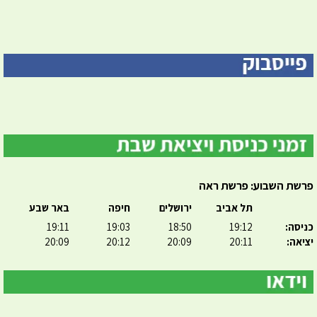
פרשת השבוע: פרשת ראה
תל אביב
ירושלים
חיפה
באר שבע
כניסה:
19:12
18:50
19:03
19:11
יציאה:
20:11
20:09
20:12
20:09