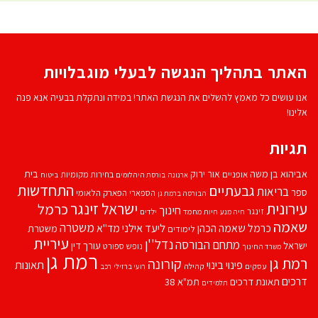
האתר בתהליך הנגשה לבעלי מוגבלויות
אנו עושים כל מאמץ להשלים את הנגשת האתר! במידה ונתקלת בבעיה אנא פנה
אלינו!
תגיות
אביהוא בן משה
בית
אור ירוק
אופניים
בחירות מקומיות
ארנונה
בורסת היהלומים
ביטוח
התחדשות
גבעתיים
בריאות
ספר
הספארי
הפארק הלאומי
הבורסה ברמת גן
עירונית
ישראל זינגר
כרמל
חינוך
זינגר
חיות מחמד
ילדים
חיה מנע
שאמה
משטרה
ליעד אילני
כרמל שאמה הכהן
מד''א
משטרת
לימודים
עיריית
נדל''ן
מתחם הבורסה
ישראל
עורך דין
נופש
ספורט
משרד החינוך
רמת גן
רמת גן
קורונה
פינוי בינוי
תאונות
עסקים
קהילה
רועי ברזילי
רכב
דרכים
תאונת דרכים
תמ"א 38
תלמידים