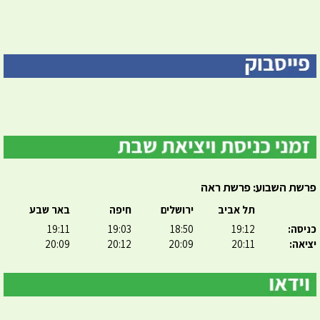
פרשת השבוע: פרשת ראה
תל אביב
ירושלים
חיפה
באר שבע
כניסה:
19:12
18:50
19:03
19:11
יציאה:
20:11
20:09
20:12
20:09