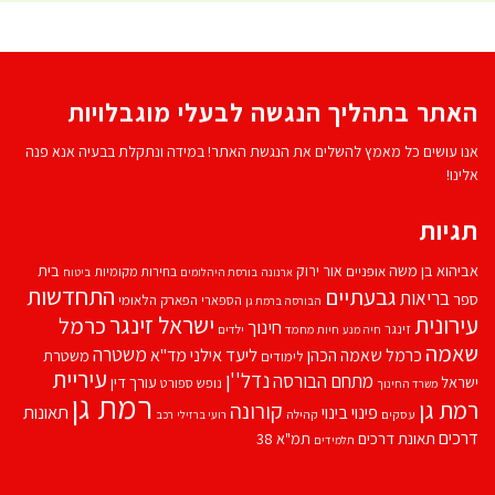
האתר בתהליך הנגשה לבעלי מוגבלויות
אנו עושים כל מאמץ להשלים את הנגשת האתר! במידה ונתקלת בבעיה אנא פנה
אלינו!
תגיות
אביהוא בן משה
בית
אור ירוק
אופניים
בחירות מקומיות
ארנונה
בורסת היהלומים
ביטוח
התחדשות
גבעתיים
בריאות
ספר
הספארי
הפארק הלאומי
הבורסה ברמת גן
עירונית
ישראל זינגר
כרמל
חינוך
זינגר
חיות מחמד
ילדים
חיה מנע
שאמה
משטרה
ליעד אילני
כרמל שאמה הכהן
מד''א
משטרת
לימודים
עיריית
נדל''ן
מתחם הבורסה
ישראל
עורך דין
נופש
ספורט
משרד החינוך
רמת גן
רמת גן
קורונה
פינוי בינוי
תאונות
עסקים
קהילה
רועי ברזילי
רכב
דרכים
תאונת דרכים
תמ"א 38
תלמידים