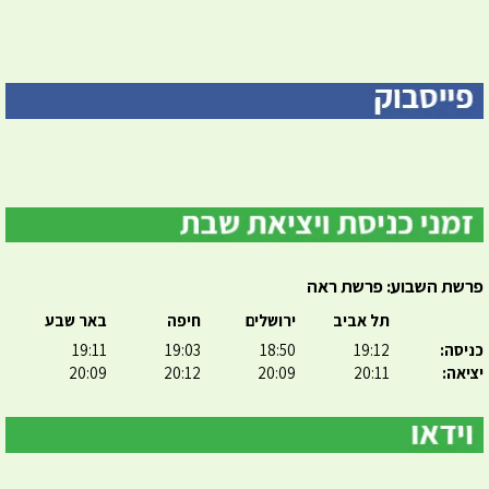
פרשת השבוע: פרשת ראה
תל אביב
ירושלים
חיפה
באר שבע
כניסה:
19:12
18:50
19:03
19:11
יציאה:
20:11
20:09
20:12
20:09