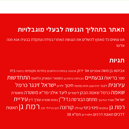
האתר בתהליך הנגשה לבעלי מוגבלויות
אנו עושים כל מאמץ להשלים את הנגשת האתר! במידה ונתקלת בבעיה אנא פנה
אלינו!
תגיות
אביהוא בן משה
בית
אור ירוק
אופניים
בחירות מקומיות
ארנונה
בורסת היהלומים
ביטוח
התחדשות
גבעתיים
בריאות
ספר
הספארי
הפארק הלאומי
הבורסה ברמת גן
עירונית
ישראל זינגר
כרמל
חינוך
זינגר
חיות מחמד
ילדים
חיה מנע
שאמה
משטרה
ליעד אילני
כרמל שאמה הכהן
מד''א
משטרת
לימודים
עיריית
נדל''ן
מתחם הבורסה
ישראל
עורך דין
נופש
ספורט
משרד החינוך
רמת גן
רמת גן
קורונה
פינוי בינוי
תאונות
עסקים
קהילה
רועי ברזילי
רכב
דרכים
תאונת דרכים
תמ"א 38
תלמידים