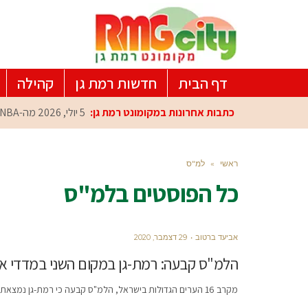
דף הבית
חדשות רמת גן
קהילה
כתבות אחרונות במקומונט רמת גן:
5 יולי, 2026
מה-NBA למרכז הפיתוח ברמת גן: עומרי כספי במפגש הוקרה מיוחד
ראשי
»
למ"ס
כל הפוסטים ב
למ"ס
אביעד ברטוב
29 דצמבר, 2020
הלמ"ס קבעה: רמת-גן במקום השני במדדי אי
מקרב 16 הערים הגדולות בישראל, הלמ"ס קבעה כי רמת-גן נמצאת בין שלושת הערים עם מדדי האיכות החיים הטובים ביותר בישראל.