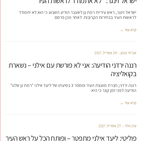
ישראל זינגר: "לא אתמודד לראשות העיר"
ישראל זינגר, ראש עיריית רמת גן לשעבר הודיע השבוע כי הוא לא יתמודד
לראשות העיר בבחירות הקרובות. לאחר מכן פרסם
קרא עוד ←
אביחי טבק
29 אפריל, 2021
רננה ירדני הודיעה: אני לא פורשת עם אילני – נשארת
בקואליציה
רננה ירדני, חברת מועצת העיר ומספר 3 בסיעתו של ליעד אילני "רמת גן שלנו"
הודיעה לפני זמן קצר כי היא
קרא עוד ←
ערן הלר
27 אפריל, 2021
פוליטי: ליעד אילני מתפטר – ופותח הכל על ראש העיר