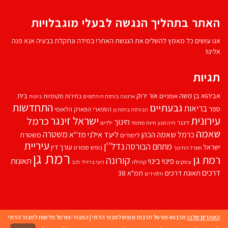
האתר בתהליך הנגשה לבעלי מוגבלויות
אנו עושים כל מאמץ להשלים את הנגשת האתר! במידה ונתקלת בבעיה אנא פנה
אלינו!
תגיות
אביהוא בן משה
בית
אור ירוק
אופניים
בחירות מקומיות
ארנונה
בורסת היהלומים
ביטוח
התחדשות
גבעתיים
בריאות
ספר
הספארי
הפארק הלאומי
הבורסה ברמת גן
עירונית
ישראל זינגר
כרמל
חינוך
זינגר
חיות מחמד
ילדים
חיה מנע
שאמה
משטרה
ליעד אילני
כרמל שאמה הכהן
מד''א
משטרת
לימודים
עיריית
נדל''ן
מתחם הבורסה
ישראל
עורך דין
נופש
ספורט
משרד החינוך
רמת גן
רמת גן
קורונה
פינוי בינוי
תאונות
עסקים
קהילה
רועי ברזילי
רכב
דרכים
תאונת דרכים
תמ"א 38
תלמידים
האתרים שלנו:
תרבוש-פורטל תרבות ונופש למגזר הדתי
|
המגזר-פורטל חדשות למגזר הדתי