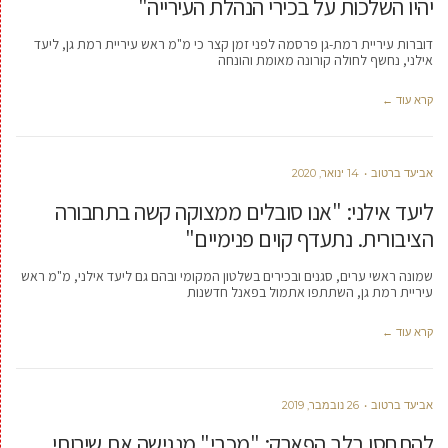
יהיו השלכות על בכירי הנהלת העירייה"
דוברות עיריית רמת-גן פרסמה לפני זמן קצר כי מ"מ ראש עיריית רמת גן, ליעד
אילני, נחשף לחולה קורונה מאומת והונחה
קרא עוד ←
אביעד ברטוב
14 ינואר, 2020
ליעד אילני: "אנו סובלים ממצוקה קשה בתחבורה
הציבורית. נתעדף קוים פנימיים"
שמונה ראשי ערים, סגנים ובכירים בשלטון המקומי ובהם גם ליעד אילני, מ"מ ראש
עיריית רמת גן, השתתפו אתמול בפאנל חדשנות
קרא עוד ←
אביעד ברטוב
26 נובמבר, 2019
להתחסן בלב הפארק: "מכבי" מנגישה את שירותי