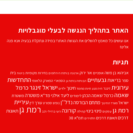
האתר בתהליך הנגשה לבעלי מוגבלויות
אנו עושים כל מאמץ להשלים את הנגשת האתר! במידה ונתקלת בבעיה אנא פנה
אלינו!
תגיות
אביהוא בן משה
בית
אור ירוק
אופניים
בחירות מקומיות
ארנונה
בורסת היהלומים
ביטוח
התחדשות
גבעתיים
בריאות
ספר
הספארי
הפארק הלאומי
הבורסה ברמת גן
עירונית
ישראל זינגר
כרמל
חינוך
זינגר
חיות מחמד
ילדים
חיה מנע
שאמה
משטרה
ליעד אילני
כרמל שאמה הכהן
מד''א
משטרת
לימודים
עיריית
נדל''ן
מתחם הבורסה
ישראל
עורך דין
נופש
ספורט
משרד החינוך
רמת גן
רמת גן
קורונה
פינוי בינוי
תאונות
עסקים
קהילה
רועי ברזילי
רכב
דרכים
תאונת דרכים
תמ"א 38
תלמידים