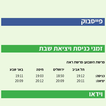
פרשת השבוע: פרשת ראה
תל אביב
ירושלים
חיפה
באר שבע
כניסה:
19:12
18:50
19:03
19:11
יציאה:
20:11
20:09
20:12
20:09