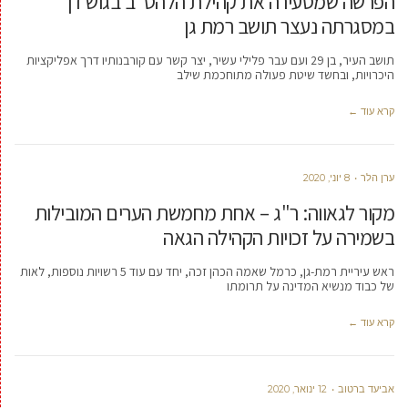
הפרשה שמסעירה את קהילת הלהט"ב בגוש דן
במסגרתה נעצר תושב רמת גן
תושב העיר, בן 29 ועם עבר פלילי עשיר, יצר קשר עם קורבנותיו דרך אפליקציות
היכרויות, ובחשד שיטת פעולה מתוחכמת שילב
קרא עוד ←
ערן הלר
8 יוני, 2020
מקור לגאווה: ר"ג – אחת מחמשת הערים המובילות
בשמירה על זכויות הקהילה הגאה
ראש עיריית רמת-גן, כרמל שאמה הכהן זכה, יחד עם עוד 5 רשויות נוספות, לאות
של כבוד מנשיא המדינה על תרומתו
קרא עוד ←
אביעד ברטוב
12 ינואר, 2020