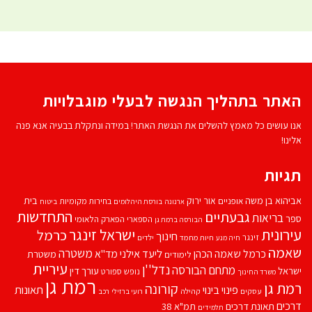
האתר בתהליך הנגשה לבעלי מוגבלויות
אנו עושים כל מאמץ להשלים את הנגשת האתר! במידה ונתקלת בבעיה אנא פנה
אלינו!
תגיות
אביהוא בן משה
בית
אור ירוק
אופניים
בחירות מקומיות
ארנונה
בורסת היהלומים
ביטוח
התחדשות
גבעתיים
בריאות
ספר
הספארי
הפארק הלאומי
הבורסה ברמת גן
עירונית
ישראל זינגר
כרמל
חינוך
זינגר
חיות מחמד
ילדים
חיה מנע
שאמה
משטרה
ליעד אילני
כרמל שאמה הכהן
מד''א
משטרת
לימודים
עיריית
נדל''ן
מתחם הבורסה
ישראל
עורך דין
נופש
ספורט
משרד החינוך
רמת גן
רמת גן
קורונה
פינוי בינוי
תאונות
עסקים
קהילה
רועי ברזילי
רכב
דרכים
תאונת דרכים
תמ"א 38
תלמידים