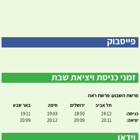
פרשת השבוע: פרשת ראה
תל אביב
ירושלים
חיפה
באר שבע
כניסה:
19:12
18:50
19:03
19:11
יציאה:
20:11
20:09
20:12
20:09