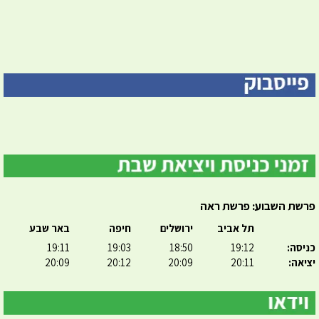
פרשת השבוע: פרשת ראה
תל אביב
ירושלים
חיפה
באר שבע
כניסה:
19:12
18:50
19:03
19:11
יציאה:
20:11
20:09
20:12
20:09