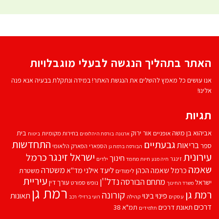
האתר בתהליך הנגשה לבעלי מוגבלויות
אנו עושים כל מאמץ להשלים את הנגשת האתר! במידה ונתקלת בבעיה אנא פנה
אלינו!
תגיות
אביהוא בן משה
בית
אור ירוק
אופניים
בחירות מקומיות
ארנונה
בורסת היהלומים
ביטוח
התחדשות
גבעתיים
בריאות
ספר
הספארי
הפארק הלאומי
הבורסה ברמת גן
עירונית
ישראל זינגר
כרמל
חינוך
זינגר
חיות מחמד
ילדים
חיה מנע
שאמה
משטרה
ליעד אילני
כרמל שאמה הכהן
מד''א
משטרת
לימודים
עיריית
נדל''ן
מתחם הבורסה
ישראל
עורך דין
נופש
ספורט
משרד החינוך
רמת גן
רמת גן
קורונה
פינוי בינוי
תאונות
עסקים
קהילה
רועי ברזילי
רכב
דרכים
תאונת דרכים
תמ"א 38
תלמידים