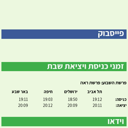
פרשת השבוע: פרשת ראה
תל אביב
ירושלים
חיפה
באר שבע
כניסה:
19:12
18:50
19:03
19:11
יציאה:
20:11
20:09
20:12
20:09