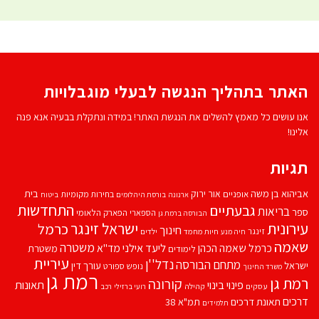
האתר בתהליך הנגשה לבעלי מוגבלויות
אנו עושים כל מאמץ להשלים את הנגשת האתר! במידה ונתקלת בבעיה אנא פנה
אלינו!
תגיות
אביהוא בן משה
בית
אור ירוק
אופניים
בחירות מקומיות
ארנונה
בורסת היהלומים
ביטוח
התחדשות
גבעתיים
בריאות
ספר
הספארי
הפארק הלאומי
הבורסה ברמת גן
עירונית
ישראל זינגר
כרמל
חינוך
זינגר
חיות מחמד
ילדים
חיה מנע
שאמה
משטרה
ליעד אילני
כרמל שאמה הכהן
מד''א
משטרת
לימודים
עיריית
נדל''ן
מתחם הבורסה
ישראל
עורך דין
נופש
ספורט
משרד החינוך
רמת גן
רמת גן
קורונה
פינוי בינוי
תאונות
עסקים
קהילה
רועי ברזילי
רכב
דרכים
תאונת דרכים
תמ"א 38
תלמידים