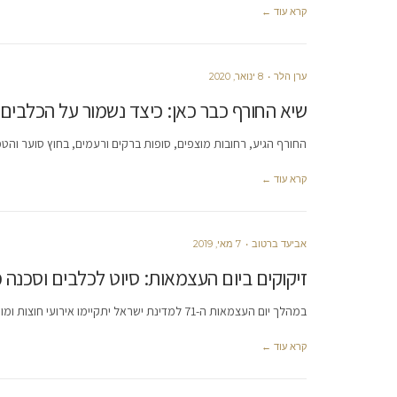
קרא עוד ←
ערן הלר
8 ינואר, 2020
שיא החורף כבר כאן: כיצד נשמור על הכלבים 
החורף הגיע, רחובות מוצפים, סופות ברקים ורעמים, בחוץ סוער והטמ
קרא עוד ←
אביעד ברטוב
7 מאי, 2019
זיקוקים ביום העצמאות: סיוט לכלבים וסכנה
במהלך יום העצמאות ה-71 למדינת ישראל יתקיימו אירועי חוצות ומופעי זיקוקים בכל רחבי הארץ וכמובן גם בבמות השונות ברמת-גן. לרובנו
קרא עוד ←