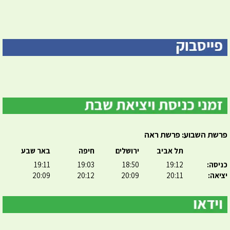
פרשת השבוע: פרשת ראה
תל אביב
ירושלים
חיפה
באר שבע
כניסה:
19:12
18:50
19:03
19:11
יציאה:
20:11
20:09
20:12
20:09