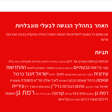
האתר בתהליך הנגשה לבעלי מוגבלויות
אנו עושים כל מאמץ להשלים את הנגשת האתר! במידה ונתקלת בבעיה אנא פנה
אלינו!
תגיות
אביהוא בן משה
בית
אור ירוק
אופניים
בחירות מקומיות
ארנונה
בורסת היהלומים
ביטוח
התחדשות
גבעתיים
בריאות
ספר
הספארי
הפארק הלאומי
הבורסה ברמת גן
עירונית
ישראל זינגר
כרמל
חינוך
זינגר
חיות מחמד
ילדים
חיה מנע
שאמה
משטרה
ליעד אילני
כרמל שאמה הכהן
מד''א
משטרת
לימודים
עיריית
נדל''ן
מתחם הבורסה
ישראל
עורך דין
נופש
ספורט
משרד החינוך
רמת גן
רמת גן
קורונה
פינוי בינוי
תאונות
עסקים
קהילה
רועי ברזילי
רכב
דרכים
תאונת דרכים
תמ"א 38
תלמידים