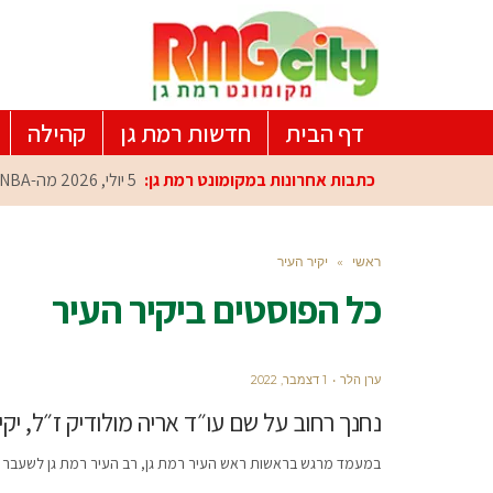
דף הבית
חדשות רמת גן
קהילה
כתבות אחרונות במקומונט רמת גן:
5 יולי, 2026
מה-NBA למרכז הפיתוח ברמת גן: עומרי כספי במפגש הוקרה מיוחד
ראשי
»
יקיר העיר
כל הפוסטים ב
יקיר העיר
ערן הלר
1 דצמבר, 2022
נחנך רחוב על שם עו״ד אריה מולודיק ז״ל, יקי
במעמד מרגש בראשות ראש העיר רמת גן, רב העיר רמת גן לשעבר ואי