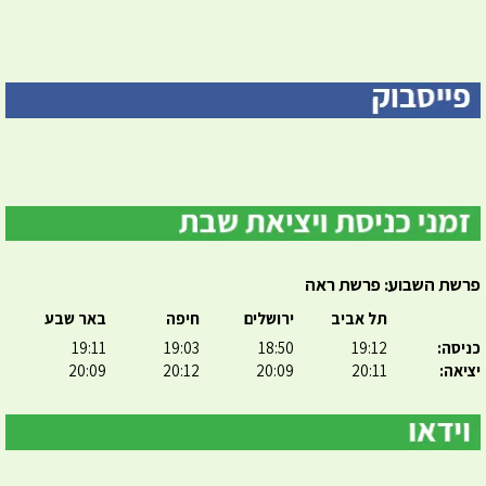
פרשת השבוע: פרשת ראה
תל אביב
ירושלים
חיפה
באר שבע
כניסה:
19:12
18:50
19:03
19:11
יציאה:
20:11
20:09
20:12
20:09