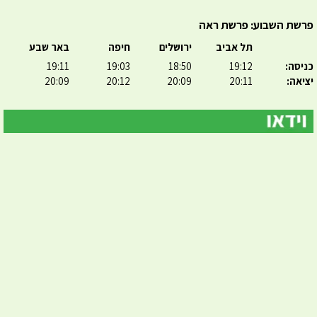
פרשת השבוע: פרשת ראה
תל אביב
ירושלים
חיפה
באר שבע
כניסה:
19:12
18:50
19:03
19:11
יציאה:
20:11
20:09
20:12
20:09