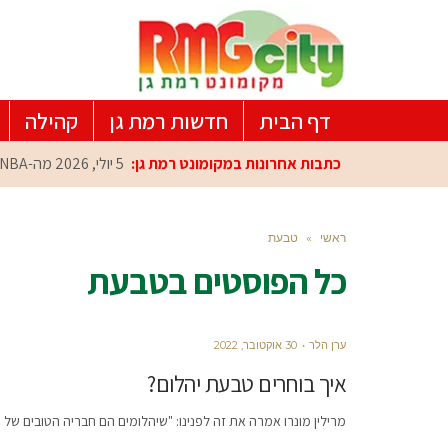
דף הבית
חדשות רמת גן
קהילה
כתבות אחרונות במקומונט רמת גן:
5 יולי, 2026
מה-NBA למרכז הפיתוח ברמת גן: עומרי כספי במפגש הוקרה מיוחד
ראשי
»
טבעת
כל הפוסטים ב
טבעת
ערן הלר
30 אוקטובר, 2022
איך בוחרים טבעת יהלום?
מרילין מונרו אמרה את זה לפנינו: "שיהלומים הם חבריה הטובים ש