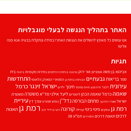
האתר בתהליך הנגשה לבעלי מוגבלויות
אנו עושים כל מאמץ להשלים את הנגשת האתר! במידה ונתקלת בבעיה אנא פנה
אלינו!
תגיות
אביהוא בן משה
בית
אור ירוק
אופניים
בחירות מקומיות
ארנונה
בורסת היהלומים
ביטוח
התחדשות
גבעתיים
בריאות
ספר
הספארי
הפארק הלאומי
הבורסה ברמת גן
עירונית
ישראל זינגר
כרמל
חינוך
זינגר
חיות מחמד
ילדים
חיה מנע
שאמה
משטרה
ליעד אילני
כרמל שאמה הכהן
מד''א
משטרת
לימודים
עיריית
נדל''ן
מתחם הבורסה
ישראל
עורך דין
נופש
ספורט
משרד החינוך
רמת גן
רמת גן
קורונה
פינוי בינוי
תאונות
עסקים
קהילה
רועי ברזילי
רכב
דרכים
תאונת דרכים
תמ"א 38
תלמידים