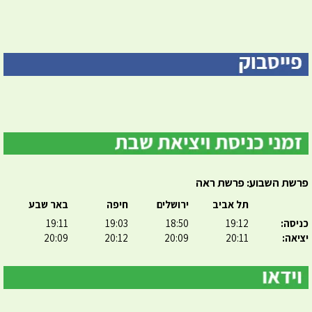
פרשת השבוע: פרשת ראה
תל אביב
ירושלים
חיפה
באר שבע
כניסה:
19:12
18:50
19:03
19:11
יציאה:
20:11
20:09
20:12
20:09