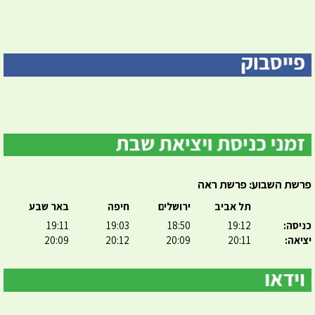
פרשת השבוע: פרשת ראה
תל אביב
ירושלים
חיפה
באר שבע
כניסה:
19:12
18:50
19:03
19:11
יציאה:
20:11
20:09
20:12
20:09