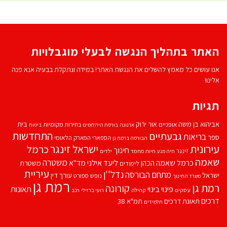
האתר בתהליך הנגשה לבעלי מוגבלויות
אנו עושים כל מאמץ להשלים את הנגשת האתר! במידה ונתקלת בבעיה אנא פנה
אלינו!
תגיות
אביהוא בן משה
בית
אור ירוק
אופניים
בחירות מקומיות
ארנונה
בורסת היהלומים
ביטוח
התחדשות
גבעתיים
בריאות
ספר
הספארי
הפארק הלאומי
הבורסה ברמת גן
עירונית
ישראל זינגר
כרמל
חינוך
זינגר
חיות מחמד
ילדים
חיה מנע
שאמה
משטרה
ליעד אילני
כרמל שאמה הכהן
מד''א
משטרת
לימודים
עיריית
נדל''ן
מתחם הבורסה
ישראל
עורך דין
נופש
ספורט
משרד החינוך
רמת גן
רמת גן
קורונה
פינוי בינוי
תאונות
עסקים
קהילה
רועי ברזילי
רכב
דרכים
תאונת דרכים
תמ"א 38
תלמידים