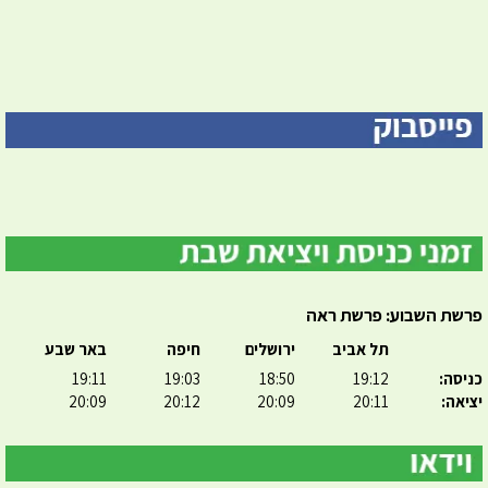
פרשת השבוע: פרשת ראה
תל אביב
ירושלים
חיפה
באר שבע
כניסה:
19:12
18:50
19:03
19:11
יציאה:
20:11
20:09
20:12
20:09