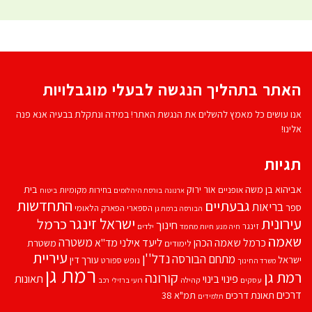
האתר בתהליך הנגשה לבעלי מוגבלויות
אנו עושים כל מאמץ להשלים את הנגשת האתר! במידה ונתקלת בבעיה אנא פנה
אלינו!
תגיות
אביהוא בן משה
בית
אור ירוק
אופניים
בחירות מקומיות
ארנונה
בורסת היהלומים
ביטוח
התחדשות
גבעתיים
בריאות
ספר
הספארי
הפארק הלאומי
הבורסה ברמת גן
עירונית
ישראל זינגר
כרמל
חינוך
זינגר
חיות מחמד
ילדים
חיה מנע
שאמה
משטרה
ליעד אילני
כרמל שאמה הכהן
מד''א
משטרת
לימודים
עיריית
נדל''ן
מתחם הבורסה
ישראל
עורך דין
נופש
ספורט
משרד החינוך
רמת גן
רמת גן
קורונה
פינוי בינוי
תאונות
עסקים
קהילה
רועי ברזילי
רכב
דרכים
תאונת דרכים
תמ"א 38
תלמידים