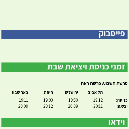
פרשת השבוע: פרשת ראה
תל אביב
ירושלים
חיפה
באר שבע
כניסה:
19:12
18:50
19:03
19:11
יציאה:
20:11
20:09
20:12
20:09