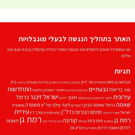
האתר בתהליך הנגשה לבעלי מוגבלויות
אנו עושים כל מאמץ להשלים את הנגשת האתר! במידה ונתקלת בבעיה אנא פנה
אלינו!
תגיות
אביהוא בן משה
בית
אור ירוק
אופניים
בחירות מקומיות
ארנונה
בורסת היהלומים
ביטוח
התחדשות
גבעתיים
בריאות
ספר
הספארי
הפארק הלאומי
הבורסה ברמת גן
עירונית
ישראל זינגר
כרמל
חינוך
זינגר
חיות מחמד
ילדים
חיה מנע
שאמה
משטרה
ליעד אילני
כרמל שאמה הכהן
מד''א
משטרת
לימודים
עיריית
נדל''ן
מתחם הבורסה
ישראל
עורך דין
נופש
ספורט
משרד החינוך
רמת גן
רמת גן
קורונה
פינוי בינוי
תאונות
עסקים
קהילה
רועי ברזילי
רכב
דרכים
תאונת דרכים
תמ"א 38
תלמידים