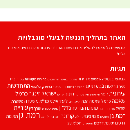
האתר בתהליך הנגשה לבעלי מוגבלויות
אנו עושים כל מאמץ להשלים את הנגשת האתר! במידה ונתקלת בבעיה אנא פנה
אלינו!
תגיות
אביהוא בן משה
בית
אור ירוק
אופניים
בחירות מקומיות
ארנונה
בורסת היהלומים
ביטוח
התחדשות
גבעתיים
בריאות
ספר
הספארי
הפארק הלאומי
הבורסה ברמת גן
עירונית
ישראל זינגר
כרמל
חינוך
זינגר
חיות מחמד
ילדים
חיה מנע
שאמה
משטרה
ליעד אילני
כרמל שאמה הכהן
מד''א
משטרת
לימודים
עיריית
נדל''ן
מתחם הבורסה
ישראל
עורך דין
נופש
ספורט
משרד החינוך
רמת גן
רמת גן
קורונה
פינוי בינוי
תאונות
עסקים
קהילה
רועי ברזילי
רכב
דרכים
תאונת דרכים
תמ"א 38
תלמידים