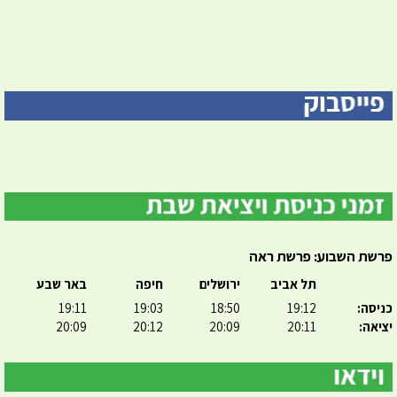
פרשת השבוע: פרשת ראה
תל אביב
ירושלים
חיפה
באר שבע
כניסה:
19:12
18:50
19:03
19:11
יציאה:
20:11
20:09
20:12
20:09