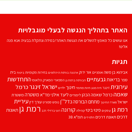
האתר בתהליך הנגשה לבעלי מוגבלויות
אנו עושים כל מאמץ להשלים את הנגשת האתר! במידה ונתקלת בבעיה אנא פנה
אלינו!
תגיות
אביהוא בן משה
בית
אור ירוק
אופניים
בחירות מקומיות
ארנונה
בורסת היהלומים
ביטוח
התחדשות
גבעתיים
בריאות
ספר
הספארי
הפארק הלאומי
הבורסה ברמת גן
עירונית
ישראל זינגר
כרמל
חינוך
זינגר
חיות מחמד
ילדים
חיה מנע
שאמה
משטרה
ליעד אילני
כרמל שאמה הכהן
מד''א
משטרת
לימודים
עיריית
נדל''ן
מתחם הבורסה
ישראל
עורך דין
נופש
ספורט
משרד החינוך
רמת גן
רמת גן
קורונה
פינוי בינוי
תאונות
עסקים
קהילה
רועי ברזילי
רכב
דרכים
תאונת דרכים
תמ"א 38
תלמידים