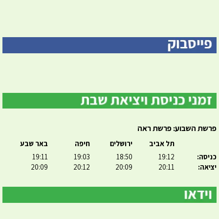
פרשת השבוע: פרשת ראה
תל אביב
ירושלים
חיפה
באר שבע
כניסה:
19:12
18:50
19:03
19:11
יציאה:
20:11
20:09
20:12
20:09