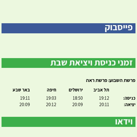
פרשת השבוע: פרשת ראה
תל אביב
ירושלים
חיפה
באר שבע
כניסה:
19:12
18:50
19:03
19:11
יציאה:
20:11
20:09
20:12
20:09