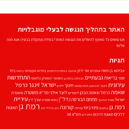
האתר בתהליך הנגשה לבעלי מוגבלויות
אנו עושים כל מאמץ להשלים את הנגשת האתר! במידה ונתקלת בבעיה אנא פנה
אלינו!
תגיות
אביהוא בן משה
בית
אור ירוק
אופניים
בחירות מקומיות
ארנונה
בורסת היהלומים
ביטוח
התחדשות
גבעתיים
בריאות
ספר
הספארי
הפארק הלאומי
הבורסה ברמת גן
עירונית
ישראל זינגר
כרמל
חינוך
זינגר
חיות מחמד
ילדים
חיה מנע
שאמה
משטרה
ליעד אילני
כרמל שאמה הכהן
מד''א
משטרת
לימודים
עיריית
נדל''ן
מתחם הבורסה
ישראל
עורך דין
נופש
ספורט
משרד החינוך
רמת גן
רמת גן
קורונה
פינוי בינוי
תאונות
עסקים
קהילה
רועי ברזילי
רכב
דרכים
תאונת דרכים
תמ"א 38
תלמידים