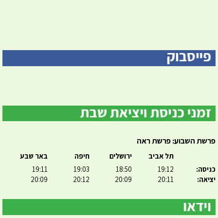
פרשת השבוע: פרשת ראה
תל אביב
ירושלים
חיפה
באר שבע
כניסה:
19:12
18:50
19:03
19:11
יציאה:
20:11
20:09
20:12
20:09