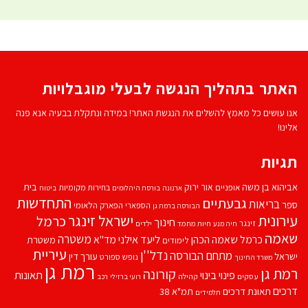
האתר בתהליך הנגשה לבעלי מוגבלויות
אנו עושים כל מאמץ להשלים את הנגשת האתר! במידה ונתקלת בבעיה אנא פנה
אלינו!
תגיות
אביהוא בן משה
בית
אור ירוק
אופניים
בחירות מקומיות
ארנונה
בורסת היהלומים
ביטוח
התחדשות
גבעתיים
בריאות
ספר
הספארי
הפארק הלאומי
הבורסה ברמת גן
עירונית
ישראל זינגר
כרמל
חינוך
זינגר
חיות מחמד
ילדים
חיה מנע
שאמה
משטרה
ליעד אילני
כרמל שאמה הכהן
מד''א
משטרת
לימודים
עיריית
נדל''ן
מתחם הבורסה
ישראל
עורך דין
נופש
ספורט
משרד החינוך
רמת גן
רמת גן
קורונה
פינוי בינוי
תאונות
עסקים
קהילה
רועי ברזילי
רכב
דרכים
תאונת דרכים
תמ"א 38
תלמידים