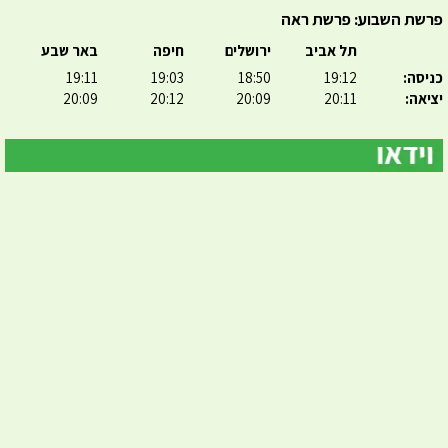
פרשת השבוע: פרשת ראה
תל אביב
ירושלים
חיפה
באר שבע
כניסה:
19:12
18:50
19:03
19:11
יציאה:
20:11
20:09
20:12
20:09