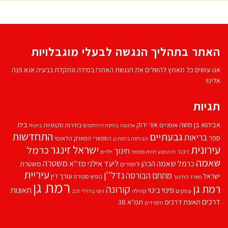
האתר בתהליך הנגשה לבעלי מוגבלויות
אנו עושים כל מאמץ להשלים את הנגשת האתר! במידה ונתקלת בבעיה אנא פנה
אלינו!
תגיות
אביהוא בן משה
בית
אור ירוק
אופניים
בחירות מקומיות
ארנונה
בורסת היהלומים
ביטוח
התחדשות
גבעתיים
בריאות
ספר
הספארי
הפארק הלאומי
הבורסה ברמת גן
עירונית
ישראל זינגר
כרמל
חינוך
זינגר
חיות מחמד
ילדים
חיה מנע
שאמה
משטרה
ליעד אילני
כרמל שאמה הכהן
מד''א
משטרת
לימודים
עיריית
נדל''ן
מתחם הבורסה
ישראל
עורך דין
נופש
ספורט
משרד החינוך
רמת גן
רמת גן
קורונה
פינוי בינוי
תאונות
עסקים
קהילה
רועי ברזילי
רכב
דרכים
תאונת דרכים
תמ"א 38
תלמידים