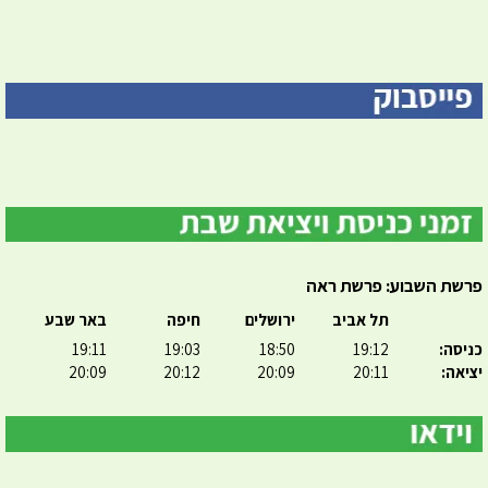
פרשת השבוע: פרשת ראה
תל אביב
ירושלים
חיפה
באר שבע
כניסה:
19:12
18:50
19:03
19:11
יציאה:
20:11
20:09
20:12
20:09