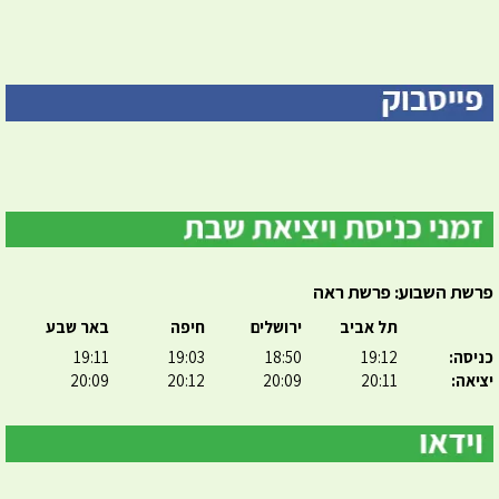
פרשת השבוע: פרשת ראה
תל אביב
ירושלים
חיפה
באר שבע
כניסה:
19:12
18:50
19:03
19:11
יציאה:
20:11
20:09
20:12
20:09