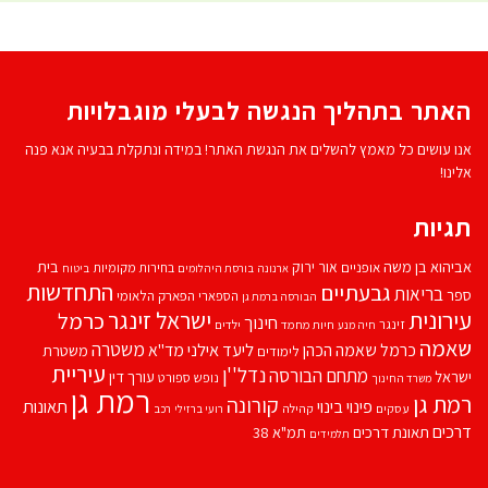
האתר בתהליך הנגשה לבעלי מוגבלויות
אנו עושים כל מאמץ להשלים את הנגשת האתר! במידה ונתקלת בבעיה אנא פנה
אלינו!
תגיות
אביהוא בן משה
בית
אור ירוק
אופניים
בחירות מקומיות
ארנונה
בורסת היהלומים
ביטוח
התחדשות
גבעתיים
בריאות
ספר
הספארי
הפארק הלאומי
הבורסה ברמת גן
עירונית
ישראל זינגר
כרמל
חינוך
זינגר
חיות מחמד
ילדים
חיה מנע
שאמה
משטרה
ליעד אילני
כרמל שאמה הכהן
מד''א
משטרת
לימודים
עיריית
נדל''ן
מתחם הבורסה
ישראל
עורך דין
נופש
ספורט
משרד החינוך
רמת גן
רמת גן
קורונה
פינוי בינוי
תאונות
עסקים
קהילה
רועי ברזילי
רכב
דרכים
תאונת דרכים
תמ"א 38
תלמידים