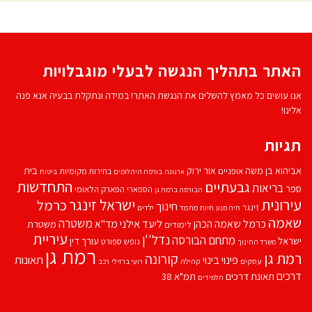
האתר בתהליך הנגשה לבעלי מוגבלויות
אנו עושים כל מאמץ להשלים את הנגשת האתר! במידה ונתקלת בבעיה אנא פנה
אלינו!
תגיות
אביהוא בן משה
בית
אור ירוק
אופניים
בחירות מקומיות
ארנונה
בורסת היהלומים
ביטוח
התחדשות
גבעתיים
בריאות
ספר
הספארי
הפארק הלאומי
הבורסה ברמת גן
עירונית
ישראל זינגר
כרמל
חינוך
זינגר
חיות מחמד
ילדים
חיה מנע
שאמה
משטרה
ליעד אילני
כרמל שאמה הכהן
מד''א
משטרת
לימודים
עיריית
נדל''ן
מתחם הבורסה
ישראל
עורך דין
נופש
ספורט
משרד החינוך
רמת גן
רמת גן
קורונה
פינוי בינוי
תאונות
עסקים
קהילה
רועי ברזילי
רכב
דרכים
תאונת דרכים
תמ"א 38
תלמידים