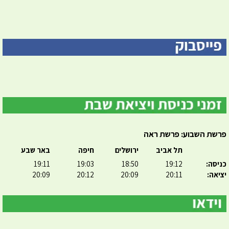
פרשת השבוע: פרשת ראה
תל אביב
ירושלים
חיפה
באר שבע
כניסה:
19:12
18:50
19:03
19:11
יציאה:
20:11
20:09
20:12
20:09