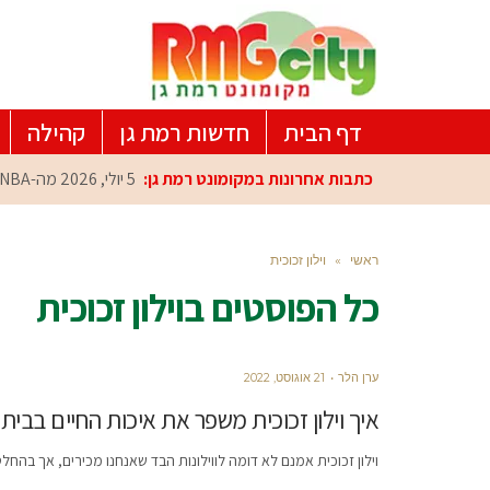
דף הבית
חדשות רמת גן
קהילה
כתבות אחרונות במקומונט רמת גן:
5 יולי, 2026
מה-NBA למרכז הפיתוח ברמת גן: עומרי כספי במפגש הוקרה מיוחד
ראשי
»
וילון זכוכית
כל הפוסטים ב
וילון זכוכית
ערן הלר
21 אוגוסט, 2022
איך וילון זכוכית משפר את איכות החיים בבית
וילון זכוכית אמנם לא דומה לווילונות הבד שאנחנו מכירים, אך בה