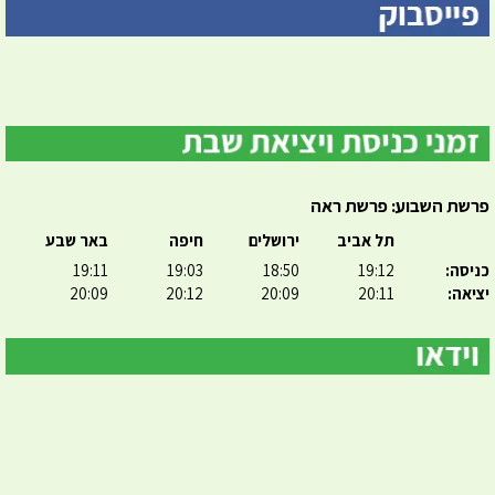
פרשת השבוע: פרשת ראה
תל אביב
ירושלים
חיפה
באר שבע
כניסה:
19:12
18:50
19:03
19:11
יציאה:
20:11
20:09
20:12
20:09