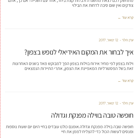
מתחשק לכם לצאת מהשגרה ולבלות קצת ביחד, אחד עם השנייה? אם כך, אתם
צודקים ואין שום סיבה לדחות את הבילוי
קרא עוד ←
ערן הלר
12 ינואר, 2017
איך לבחור את המקום האידיאלי לנופש בצפון?
וילות בצפון לפי מחיר:אירוח בוילות בצפון הפך למבוקש מאד בשנים האחרונות
זאת בשל הפסטורליות המאפיינת את הצפון, אתרי התיירות הנמצאים
קרא עוד ←
ערן הלר
12 ינואר, 2017
חופשה טובה בווילה מפנקת וגדולה
חופשה טובה בוילה מפנקת וגדולה.אומנם כולנו עובדים בחיי היום יום שעות נוספות
ומנסים לעשות הכול כדי להצליח לממן את חיי