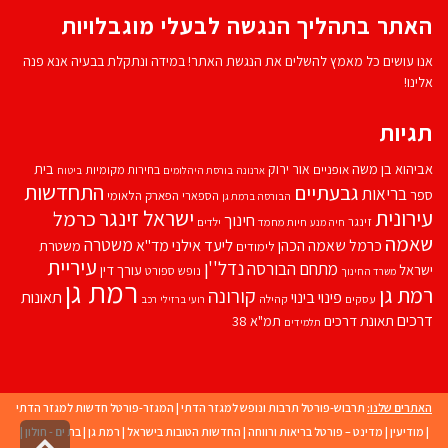
האתר בתהליך הנגשה לבעלי מוגבלויות
אנו עושים כל מאמץ להשלים את הנגשת האתר! במידה ונתקלת בבעיה אנא פנה
אלינו!
תגיות
אביהוא בן משה
בית
אור ירוק
אופניים
בחירות מקומיות
ארנונה
בורסת היהלומים
ביטוח
התחדשות
גבעתיים
בריאות
ספר
הספארי
הפארק הלאומי
הבורסה ברמת גן
עירונית
ישראל זינגר
כרמל
חינוך
זינגר
חיות מחמד
ילדים
חיה מנע
שאמה
משטרה
ליעד אילני
כרמל שאמה הכהן
מד''א
משטרת
לימודים
עיריית
נדל''ן
מתחם הבורסה
ישראל
עורך דין
נופש
ספורט
משרד החינוך
רמת גן
רמת גן
קורונה
פינוי בינוי
תאונות
עסקים
קהילה
רועי ברזילי
רכב
דרכים
תאונת דרכים
תמ"א 38
תלמידים
האתרים שלנו:
תרבוש-פורטל תרבות ונופש למגזר הדתי
|
המגזר-פורטל חדשות למגזר הדתי
|
מודיעין
|
מדינט – פורטל בריאות ורווחה
|
החדשות הטובות בישראל
|
רמת גן
|
בת ים - חולון
|
גליל